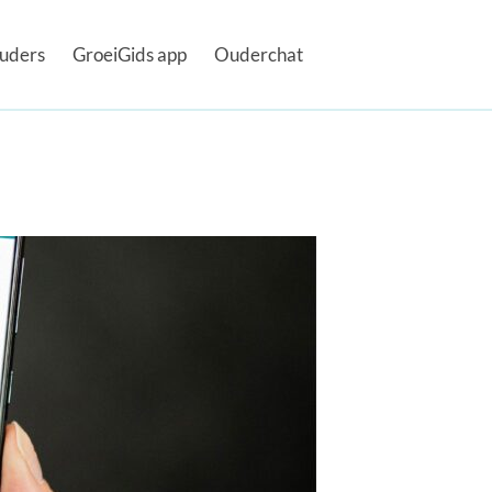
uders
GroeiGids app
Ouderchat