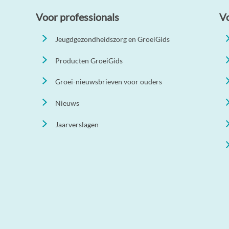
Voor professionals
V
Jeugdgezondheidszorg en GroeiGids
Producten GroeiGids
Groei-nieuwsbrieven voor ouders
Nieuws
Jaarverslagen