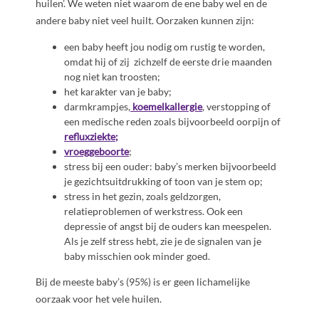
huilen’. We weten niet waarom de ene baby wel en de
andere baby niet veel huilt. Oorzaken kunnen zijn:
een baby heeft jou nodig om rustig te worden,
omdat hij of zij zichzelf de eerste drie maanden
nog niet kan troosten;
het karakter van je baby;
darmkrampjes,
koemelkallergie
, verstopping of
een medische reden zoals bijvoorbeeld oorpijn of
refluxziekte;
vroeggeboorte
;
stress bij een ouder: b
aby’s merken bijvoorbeeld
je gezichtsuitdrukking of toon van je stem op;
stress in het gezin, zoals geldzorgen,
relatieproblemen of werkstress. Ook een
depressie of angst bij de ouders kan meespelen.
Als je zelf stress hebt, zie je de signalen van je
baby misschien ook minder goed.
Bij de meeste baby’s (95%) is er geen lichamelijke
oorzaak voor het vele huilen.