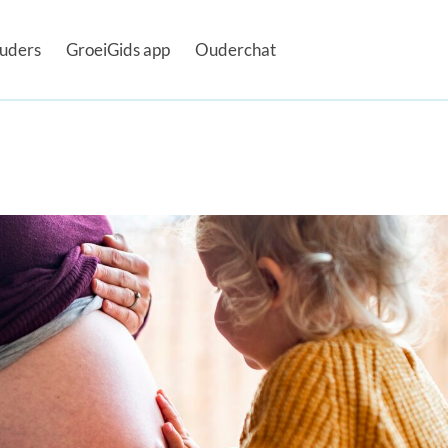
uders
GroeiGids app
Ouderchat