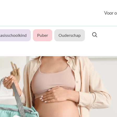
Voor o
asisschoolkind
Puber
Ouderschap