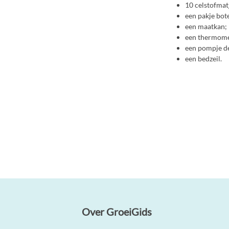
10 celstofmat
een pakje bot
een maatkan;
een thermome
een pompje de
een bedzeil.
Over GroeiGids