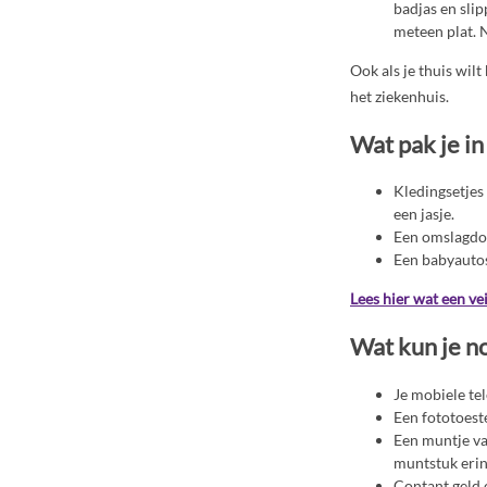
badjas en slip
meteen plat.
Ook als je thuis wil
het ziekenhuis.
Wat pak je in
Kledingsetjes
een jasje.
Een omslagdoe
Een babyautos
Lees hier wat een vei
Wat kun je n
Je mobiele te
Een fototoest
Een muntje van
muntstuk erin
Contant geld e