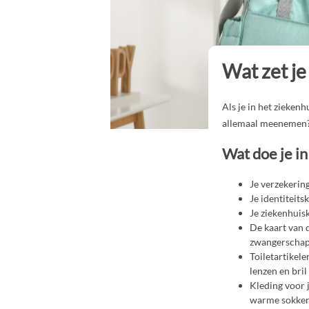
Wat zet je
Als je in het ziekenh
allemaal meenemen? 
Wat doe je in
Je verzekering
Je identiteitsk
Je ziekenhuiska
De kaart van d
zwangerschaps
Toiletartikele
lenzen en bril
Kleding voor j
warme sokken,