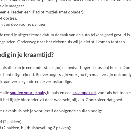
 die meegaat.
 een e-reader, een iPad of muziek (met oplader).
f oortjes.
rt en deo voor je partner.
de rond je uitgerekende datum de tank van de auto telkens goed gevuld is 
opgeladen. Onderweg naar het ziekenhuis wil je niet stil komen te staan.
dig in je kraamtijd?
nisatie kun je een ondersteek (po) en bedverhogers (klossen) huren. Doe
e bent uitgerekend. Bedverhogers zijn voor jou fijn maar ze zijn ook nodig
 kraamverzorgende en de verloskundige.
e alle
spullen voor je baby
in huis en een
kraampakket
, voor als het toch 
 het lijstje hieronder zit daar waarschijnlijk in. Controleer dat goed.
et ziekenhuis heb je voor jezelf de volgende spullen nodig:
 (2 pakken);
(2 pakken, bij thuisbevalling 3 pakken);