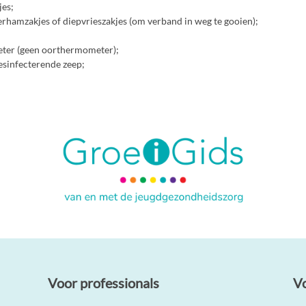
jes;
erhamzakjes of diepvrieszakjes (om verband in weg te gooien);
ter (geen oorthermometer);
sinfecterende zeep;
Voor professionals
V