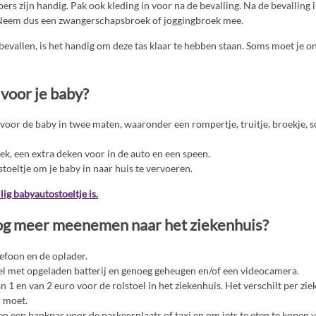
pers zijn handig. Pak ook kleding in voor na de bevalling. Na de bevalling i
 Neem dus een zwangerschapsbroek of joggingbroek mee.
t bevallen, is het handig om deze tas klaar te hebben staan. Soms moet je 
 voor je baby?
 voor de baby in twee maten, waaronder een rompertje, truitje, broekje, 
k, een extra deken voor in de auto en een speen.
toeltje om je baby in naar huis te vervoeren.
lig babyautostoeltje is.
og meer meenemen naar het ziekenhuis?
lefoon en de oplader.
el met opgeladen batterij en genoeg geheugen en/of een videocamera.
 1 en van 2 euro voor de rolstoel in het ziekenhuis. Het verschilt per zi
 moet.
n een bankpas voor de parkeerplaats of taxi en om iets te eten te kopen v