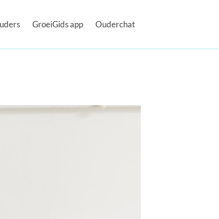
uders
GroeiGids app
Ouderchat