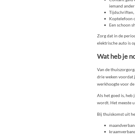
iemand anders
Tijdschriften,
Koptelefoon o
Een schoon shi
Zorg dat in de perio
elektrische auto is 
Wat heb je no
Van de thuiszorgorga
drie weken voordat j
werkhoogte voor de
Als het goed is, heb j
wordt. Het meeste uit
Bij thuiskomst uit h
maandverband
kraamverband 