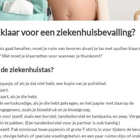
 klaar voor een ziekenhuisbevalling?
uis gaat bevallen, moet je ruim van tevoren alvast je tas met spullen klaar
Wat moet je klaarzetten voor wanneer je thuiskomt?
 de ziekenhuistas?
spasje, of als je dat niet hebt, een kopie van je polisblad.
aart.
art, als je die hebt.
e verloskundige, als je die hebt gekregen, en het papier met daarop de
gegevens, zoals je bloeddruk en je bloedgroep.
n voor jezelf, zoals een borstel, tandenborstel en tandpasta, en zeep. Verge
 in te pakken. (Een tandenborstel voor je partner is ook handig.)
ezelf. Pak minimaal twee pyjama’s of grote T-shirts in voor tijdens de bev
 stevige beha’s of speciale voedingsbeha’s en een paar ruime slips of on