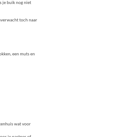
s je buik nog niet
onverwacht toch naar
sokken, een muts en
ekenhuis wat voor
oor je partner of