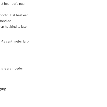
met het hoofd naar
 hoofd. Dat heet een
 Rond de
n het kind te laten
er 45 centimeter lang
ls je als moeder
ging.