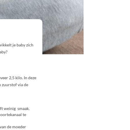
ikkelt je baby zich
aby?
eer 2,5 kilo. In deze
n zuurstof via de
eft weinig smaak.
boortekanaal te
n van de moeder