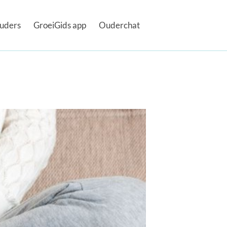
uders
GroeiGids app
Ouderchat