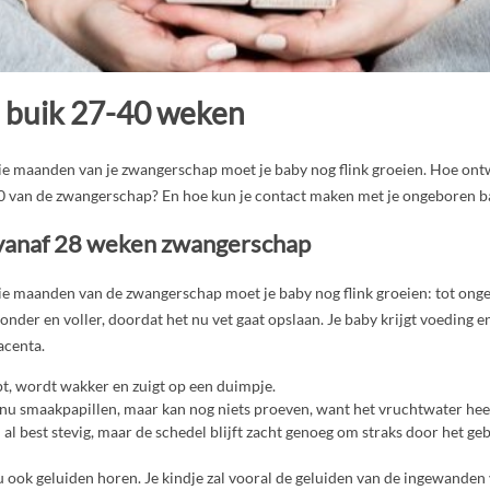
e buik 27-40 weken
rie maanden van je zwangerschap moet je baby nog flink groeien. Hoe ontw
0 van de zwangerschap? En hoe kun je contact maken met je ongeboren b
 vanaf 28 weken zwangerschap
rie maanden van de zwangerschap moet je baby nog flink groeien: tot ongev
ronder en voller, doordat het nu vet gaat opslaan. Je baby krijgt voeding e
acenta.
apt, wordt wakker en zuigt op een duimpje.
t nu smaakpapillen, maar kan nog niets proeven, want het vruchtwater he
 al best stevig, maar de schedel blijft zacht genoeg om straks door het ge
u ook geluiden horen. Je kindje zal vooral de geluiden van de ingewande