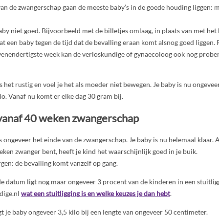
 van de zwangerschap gaan de meeste baby’s in de goede houding liggen: 
aby niet goed. Bijvoorbeeld met de billetjes omlaag, in plaats van met het
aat een baby tegen de tijd dat de bevalling eraan komt alsnog goed liggen.
venendertigste week kan de verloskundige of gynaecoloog ook nog probere
 is het rustig en voel je het als moeder niet bewegen. Je baby is nu ongeve
lo. Vanaf nu komt er elke dag 30 gram bij.
 vanaf 40 weken zwangerschap
s ongeveer het einde van de zwangerschap. Je baby is nu helemaal klaar. A
eken zwanger bent, heeft je kind het waarschijnlijk goed in je buik.
gen: de bevalling komt vanzelf op gang.
 datum ligt nog maar ongeveer 3 procent van de kinderen in een stuitlig
dige.nl
wat een stuitligging is en welke keuzes je dan hebt
.
t je baby ongeveer 3,5 kilo bij een lengte van ongeveer 50 centimeter.