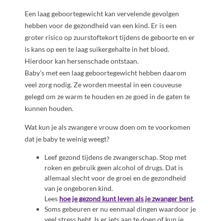
Een laag geboortegewicht kan vervelende gevolgen
hebben voor de gezondheid van een kind. Er is een
groter risico op zuurstoftekort tijdens de geboorte en er
is kans op een te laag suikergehalte in het bloed.
Hierdoor kan hersenschade ontstaan.
Baby’s met een laag geboortegewicht hebben daarom
veel zorg nodig. Ze worden meestal in een couveuse
gelegd om ze warm te houden en ze goed in de gaten te
kunnen houden.
Wat kun je als zwangere vrouw doen om te voorkomen
dat je baby te weinig weegt?
Leef gezond tijdens de zwangerschap. Stop met
roken en gebruik geen alcohol of drugs. Dat is
allemaal slecht voor de groei en de gezondheid
van je ongeboren kind.
Lees
hoe je gezond kunt leven als je zwanger bent
.
Soms gebeuren er nu eenmaal dingen waardoor je
veel stress hebt. Is er iets aan te doen of kun je