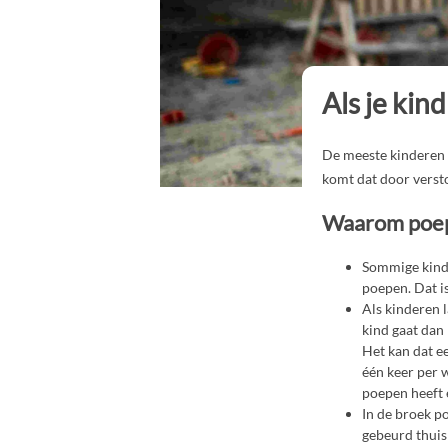
Als je kin
De meeste kinderen z
komt dat door versto
Waarom poep
Sommige kinde
poepen. Dat i
Als kinderen l
kind gaat dan 
Het kan dat e
één keer per 
poepen heeft 
In de broek po
gebeurd thuis 