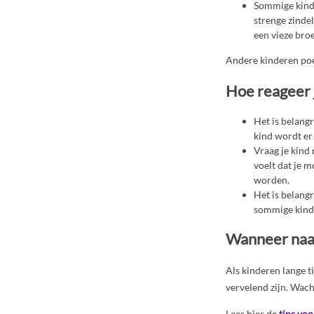
Sommige kinde
strenge zindel
een vieze broe
Andere kinderen poe
Hoe reageer 
Het is belangr
kind wordt er
Vraag je kind 
voelt dat je m
worden.
Het is belangr
sommige kinde
Wanneer naar
Als kinderen lange t
vervelend zijn. Wach
Lees hier de
tips voo