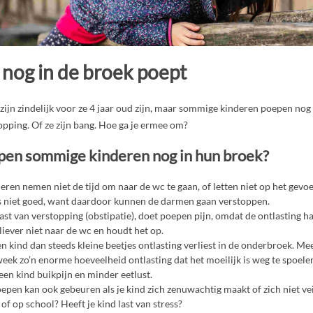
d nog in de broek poept
ijn zindelijk voor ze 4 jaar oud zijn, maar sommige kinderen poepen nog
pping. Of ze zijn bang. Hoe ga je ermee om?
en sommige kinderen nog in hun broek?
ren nemen niet de tijd om naar de wc te gaan, of letten niet op het gevo
s niet goed, want daardoor kunnen de darmen gaan verstoppen.
ast van verstopping (obstipatie), doet poepen pijn, omdat de ontlasting ha
liever niet naar de wc en houdt het op.
en kind dan steeds kleine beetjes ontlasting verliest in de onderbroek. M
week zo’n enorme hoeveelheid ontlasting dat het moeilijk is weg te spoele
een kind buikpijn en minder eetlust.
epen kan ook gebeuren als je kind zich zenuwachtig maakt of zich niet veili
of op school? Heeft je kind last van stress?