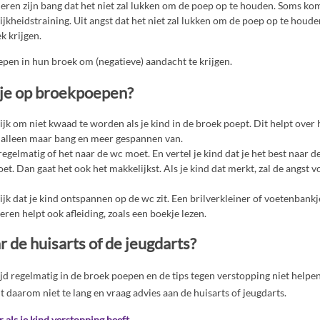
ren zijn bang dat het niet zal lukken om de poep op te houden. Soms ko
ijkheidstraining. Uit angst dat het niet zal lukken om de poep op te houde
k krijgen.
pen in hun broek om (negatieve) aandacht te krijgen.
je op broekpoepen?
ijk om niet kwaad te worden als je kind in de broek poept. Dit helpt over 
 alleen maar bang en meer gespannen van.
regelmatig of het naar de wc moet. En vertel je kind dat je het best naar d
oet. Dan gaat het ook het makkelijkst. Als je kind dat merkt, zal de angst
ijk dat je kind ontspannen op de wc zit. Een brilverkleiner of voetenbankj
ren helpt ook afleiding, zoals een boekje lezen.
 de huisarts of de jeugdarts?
ijd regelmatig in de broek poepen en de tips tegen verstopping niet helpen
t daarom niet te lang en vraag advies aan de huisarts of jeugdarts.
r als je kind verstopping heeft
.