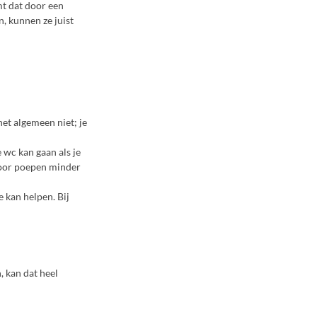
mt dat door een
n, kunnen ze juist
het algemeen niet; je
e wc kan gaan als je
 voor poepen minder
e kan helpen. Bij
, kan dat heel