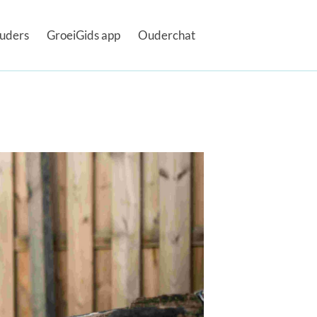
uders
GroeiGids app
Ouderchat