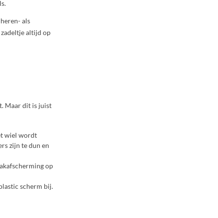
s.
 heren- als
zadeltje altijd op
 Maar dit is juist
t wiel wordt
rs zijn te dun en
paakafscherming op
lastic scherm bij.