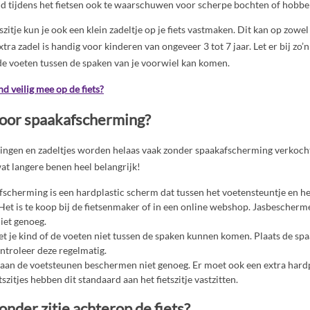
nd tijdens het fietsen ook te waarschuwen voor scherpe bochten of hobbel
tszitje kun je ook een klein zadeltje op je fiets vastmaken. Dit kan op zowel
tra zadel is handig voor kinderen van ongeveer 3 tot 7 jaar. Let er bij zo’n 
 de voeten tussen de spaken van je voorwiel kan komen.
d veilig mee op de fiets?
voor spaakafscherming?
ningen en zadeltjes worden helaas vaak zonder spaakafscherming verkocht.
at langere benen heel belangrijk!
scherming is een hardplastic scherm dat tussen het voetensteuntje en he
Het is te koop bij de fietsenmaker of in een online webshop. Jasbescherme
iet genoeg.
t je kind of de voeten niet tussen de spaken kunnen komen. Plaats de s
ontroleer deze regelmatig.
aan de voetsteunen beschermen niet genoeg. Er moet ook een extra hardp
szitjes hebben dit standaard aan het fietszitje vastzitten.
onder zitje achterop de fiets?