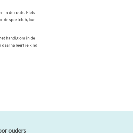
n in de route. Fiets
ar de sportclub, kun
 het handig om in de
 daarna leert je kind
oor ouders