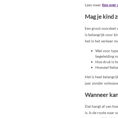
Lees meer
tips over 
Mag je kind z
Een groot voordeel va
is belangrijk voor k
het in het verkeer mo
Wat voor type 
begeleiding n
Hoe druk is he
Hoeveel fietse
Het is heel belangri
jaar zonder volwasse
Wanneer kan j
Dat hangt af van hoe 
is. Is de route naar