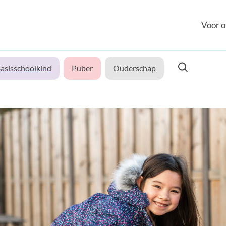
Voor o
asisschoolkind
Puber
Ouderschap