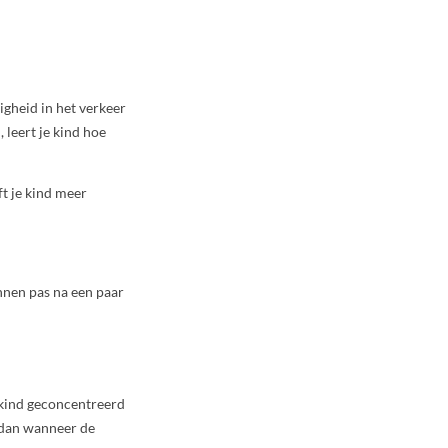
digheid in het verkeer
 leert je kind hoe
ft je kind meer
nnen pas na een paar
e kind geconcentreerd
l dan wanneer de