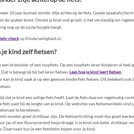
veer 10 jaar kunnen zonder zitje achterop de fiets. Goede spaakafscher
sen de spaken komt. Omdat je kind snel groeit, is het verstandig om regelm
ng nog op de juiste hoogte hangt.
fiets-check
op Kinderveiligheid.nl.
e kind zelf fietsen?
op een driewieler of een loopfiets. Op een loopfiets leren kinderen al heel
 Dat is belangrijk bij het leren fietsen.
Lees hoe je kind leert fietsen
.
r kan je kind vaak al op een gewone kinderfiets fietsen. Dit betekent ook d
etsen.
ijk dat je kind een veilige fiets heeft. Laat de fiets daarom regelmatig cont
e fiets past bij de lengte van je kind. Op websites van fietsenwinkels vind 
ietsmaat te berekenen.
fiets moeten goed zichtbaar zijn. De fietsverlichting moet dus goed werken
ur jas of een fluorescerend hesje draagt, is je kind ook beter zichtbaar v
. Daarnaast kun je een fietshelm kopen voor je kind.