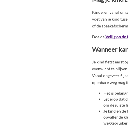
Kinderen vanaf onge
voet van je kind tus
of de spaakafschermi
Doe de
Veilig op de 
Wanneer kan j
Je kind fietst eerst 
evenwicht te blijven.
Vanaf ongeveer 5 jaa
openbare weg mag fi
Het is belangr
Let erop dat d
om de juiste f
Je kind en de 
opvallende kle
weggebruikers