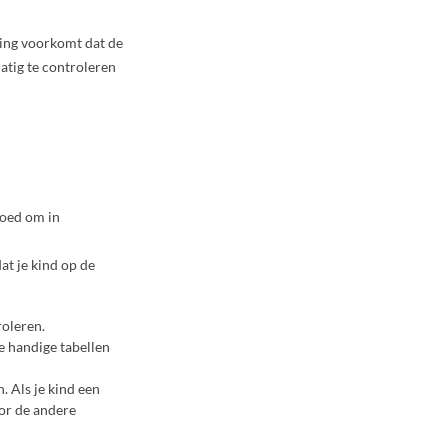
ming voorkomt dat de
atig te controleren
 goed om in
at je kind op de
roleren.
je handige tabellen
. Als je kind een
oor de andere