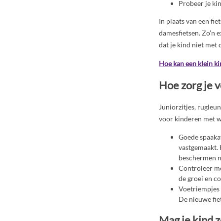
Probeer je ki
In plaats van een fie
damesfietsen. Zo’n ex
dat je kind niet met
Hoe kan een klein kin
Hoe zorg je 
Juniorzitjes, rugleu
voor kinderen met w
Goede spaakaf
vastgemaakt. 
beschermen n
Controleer me
de groei en c
Voetriempjes 
De nieuwe fiet
Mag je kind z