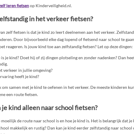
zelf leren fietsen
op Kinderveiligheid.nl.
elfstandig in het verkeer fietsen?
n zelf fietsen is dat je kind zo leert deelnemen aan het verkeer. Zelfstan
inderen. Door bijvoorbeeld elke dag lopend of fietsend naar school te gaan,
et reageren. Is jouw kind toe aan zelfstandig fietsen? Let op deze dingen:
is je kind? Doet hij of zij dingen plotseling en zonder nadenken? Dan hee
odig.
t verkeer in jullie omgeving?
rvaring heeft je kind?
jk om samen met je kind te oefenen in het verkeer. De meeste kinderen ku
ne een route fietsen.
e kind alleen naar school fietsen?
moeilijk de route naar school is en hoe je kind is. Het is belangrijk dat j
 school makkelijk en rustig? Dan kan je kind eerder zelfstandig naar schoo