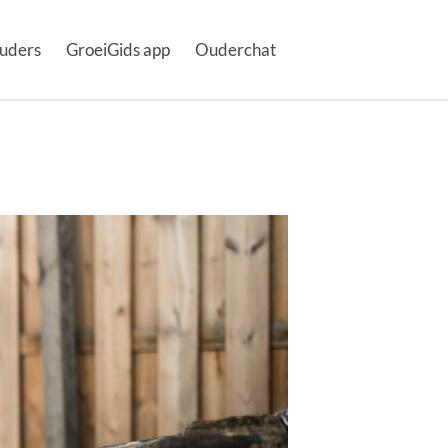
uders
GroeiGids app
Ouderchat