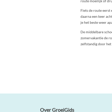
route moeilijk of dru
Fiets de route eerst
daarna een keer acht
je het beste weer ap
De middelbare school
zomervakantie de rou
zelfstandig door het 
Over GroeiGids