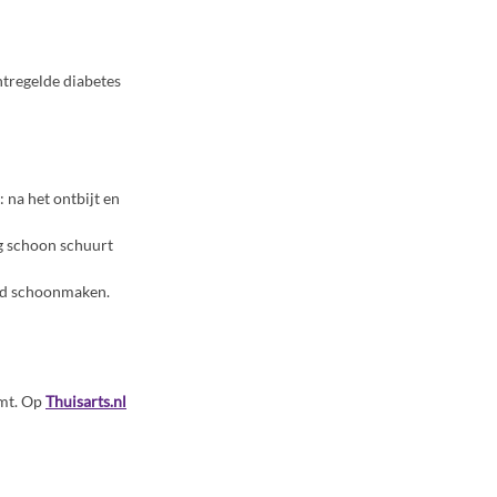
ontregelde diabetes
: na het ontbijt en
ng schoon schuurt
oed schoonmaken.
omt. Op
Thuisarts.nl