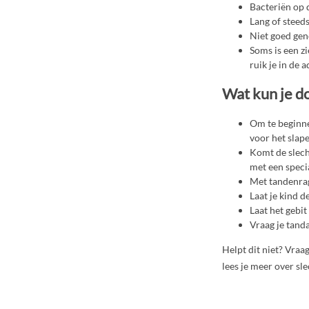
Bacteriën op 
Lang of steed
Niet goed gen
Soms is een zi
ruik je in de 
Wat kun je d
Om te beginne
voor het slap
Komt de slech
met een specia
Met tandenrag
Laat je kind 
Laat het gebi
Vraag je tand
Helpt dit niet? Vra
lees je meer over sl