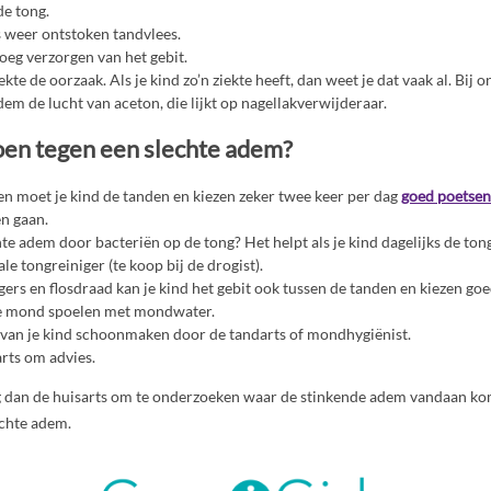
de tong.
s weer ontstoken tandvlees.
oeg verzorgen van het gebit.
ekte de oorzaak. Als je kind zo’n ziekte heeft, dan weet je dat vaak al. Bij 
adem de lucht van aceton, die lijkt op nagellakverwijderaar.
oen tegen een slechte adem?
n moet je kind de tanden en kiezen zeker twee keer per dag
goed poetsen
en gaan.
te adem door bacteriën op de tong? Het helpt als je kind dagelijks de to
le tongreiniger (te koop bij de drogist).
ers en flosdraad kan je kind het gebit ook tussen de tanden en kiezen g
de mond spoelen met mondwater.
t van je kind schoonmaken door de tandarts of mondhygiënist.
arts om advies.
ag dan de huisarts om te onderzoeken waar de stinkende adem vandaan k
echte adem.