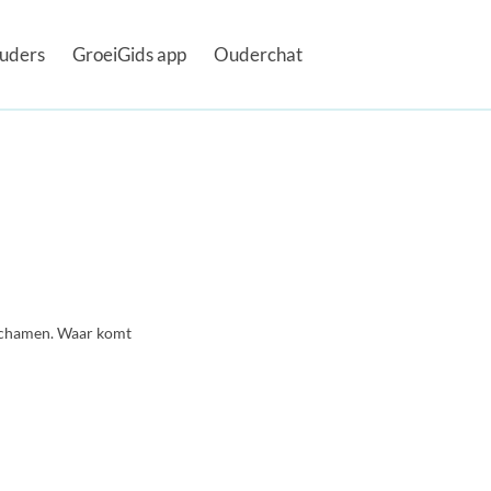
uders
GroeiGids app
Ouderchat
r schamen. Waar komt