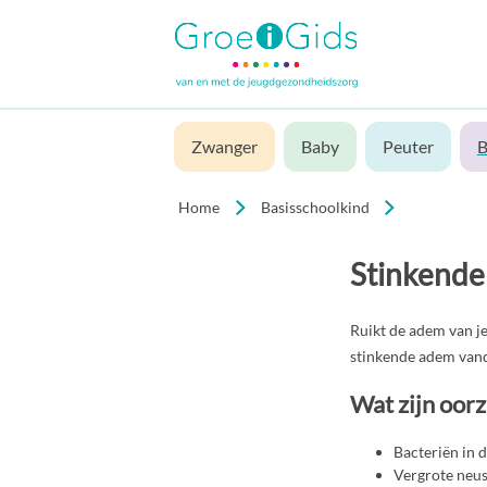
Zwanger
Baby
Peuter
B
Home
Basisschoolkind
Stinkend
Ruikt de adem van je
stinkende adem vand
Wat zijn oor
Bacteriën in 
Vergrote neus