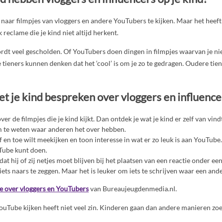
 naar filmpjes van vloggers en andere YouTubers te kijken. Maar het heeft
reclame die je kind niet altijd herkent.
dt veel gescholden. Of YouTubers doen dingen in filmpjes waarvan je niet
 tieners kunnen denken dat het ‘cool’ is om je zo te gedragen. Oudere tie
et je kind bespreken over vloggers en influence
er de filmpjes die je kind kijkt. Dan ontdek je wat je kind er zelf van vindt
m te weten waar anderen het over hebben.
af en toe wilt meekijken en toon interesse in wat er zo leuk is aan YouTub
Tube kunt doen.
 dat hij of zij netjes moet blijven bij het plaatsen van een reactie onder een
ets naars te zeggen. Maar het is leuker om iets te schrijven waar een ande
ie over vloggers en YouTubers
van Bureaujeugdenmedia.nl.
ouTube kijken heeft niet veel zin. Kinderen gaan dan andere manieren zo