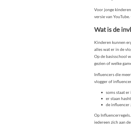
Voor jonge kinderen
versie van YouTube.
Wat is de inv
Kinderen kunnen erg 
alles wat er in de v
Op de basisschool wo
gezien of welke gam
Influencers die mee
vlogger of influence
soms staat er 
er staan
hasht
de influencer
Op Influencerregels.
iedereen zich aan de 