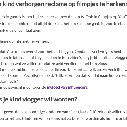
je kind verborgen reclame op filmpjes te herke
en in games is moeilijker te herkennen dan op tv. Ook in filmpjes op YouT
Kinderen hebben niet altijd door dat het om reclame gaat. Bijvoorbeeld 
nk uit zichzelf laat zien.
eclame op internet herkennen:
d dat YouTubers overal voor betaald krijgen. Omdat ze veel volgers hebben
en te laten zien of te gebruiken in hun video’s. Leg je kind uit dat vlogge
m te doen wat ze willen, omdat ze geld verdienen met hun vlogs.
kt met je kind kun je de reclame die voorbij komt aanwijzen. En vertellen
eeld komen. Zeg bijvoorbeeld: ‘Kijk, ze willen dat wij dat gaan kopen. En
ker het is.’
mediawijs.nl meer over de
invloed van influencers
.
s je kind vlogger wil worden?
ir geworden dat sommige kinderen vanaf een jaar of 10 zelf ook willen v
en opzetten. Kinderen willen soms net zo bekend worden als hun favorie