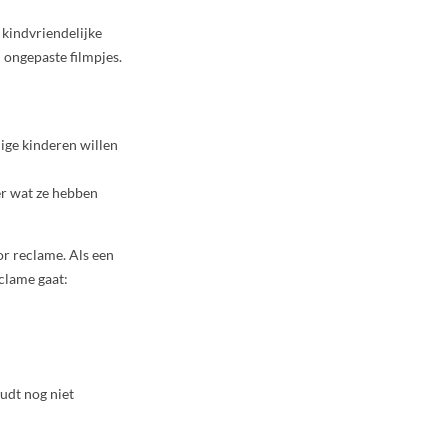
 kindvriendelijke
n ongepaste filmpjes.
ige kinderen willen
er wat ze hebben
or reclame. Als een
eclame gaat:
oudt nog niet