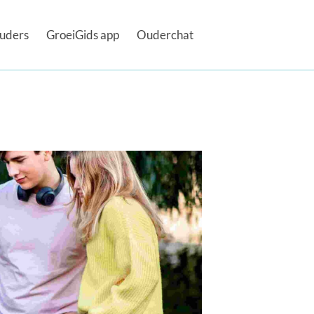
uders
GroeiGids app
Ouderchat