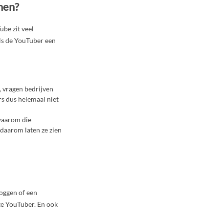
nnen?
ube zit veel
als de YouTuber een
, vragen bedrijven
rs dus helemaal niet
 waarom die
 daarom laten ze zien
loggen of een
te YouTuber. En ook