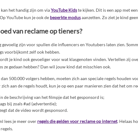
 kan het handig zijn om via
YouTube Kids
te kijken. Dit is een app met een
 Op YouTube kun je ook de
beperkte modus
aanzetten. Zo ziet je kind gee
loed van reclame op tieners?
gevoelig zijn voor spullen die influencers en Youtubers laten zien. Somm
logs voorbijkomt zelf ook hebben.
rdt je kind ook gevoeliger voor wat klasgenoten vinden. Vertellen zij ov
es ze gedaan hebben? Dan wil jouw kind dat misschien ook.
r dan 500.000 volgers hebben, moeten zich aan speciale regels houden vo
r zich aan de regels houdt, kun je op een paar manieren zien dat het om r
in de beschrijving van het filmpje dat het gesponsord is;
ags bij zoals #ad (advertentie);
 zegt dat de video wordt gesponsord.
nl lees je meer over
regels die gelden voor reclame op internet
. Helaas h
regels.