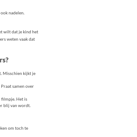
 ook nadelen.
 wilt dat je kind het
ners weten vaak dat
rs?
. Misschien kijkt je
e. Praat samen over
 filmpje. Het is
r blij van wordt.
eken om toch te