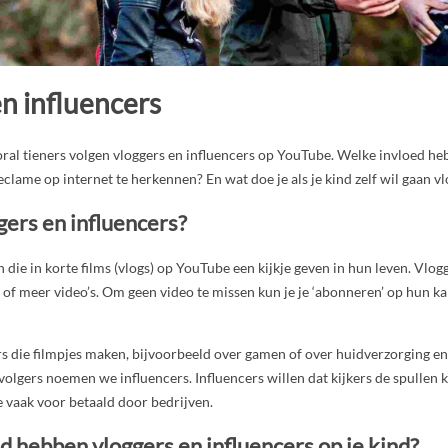
n influencers
ral tieners volgen vloggers en influencers op YouTube. Welke invloed heb
reclame op internet te herkennen? En wat doe je als je kind zelf wil gaan v
gers en influencers?
 die in korte films (vlogs) op YouTube een kijkje geven in hun leven. Vlog
 of meer video’s. Om geen video te missen kun je je ‘abonneren’ op hun ka
rs die filmpjes maken, bijvoorbeeld over gamen of over huidverzorging e
olgers noemen we influencers. Influencers willen dat kijkers de spullen k
 vaak voor betaald door bedrijven.
d hebben vloggers en influencers op je kind?