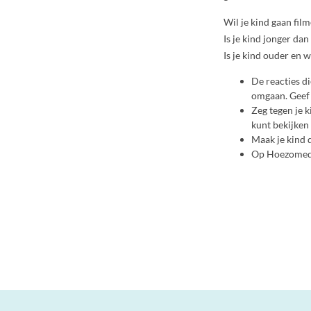
Wil je kind gaan fil
Is je kind jonger da
Is je kind ouder en 
De reacties di
omgaan. Geef a
Zeg tegen je k
kunt bekijken
Maak je kind 
Op Hoezomedia