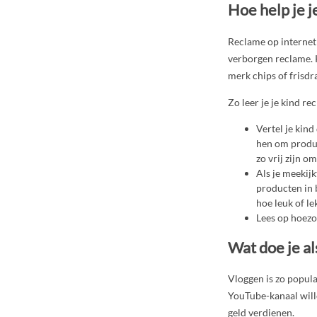
Hoe help je 
Reclame op internet 
verborgen reclame. 
merk chips of frisdra
Zo leer je je kind r
Vertel je kin
hen om product
zo vrij zijn o
Als je meekij
producten in b
hoe leuk of lek
Lees op hoezo
Wat doe je al
Vloggen is zo popula
YouTube-kanaal will
geld verdienen.