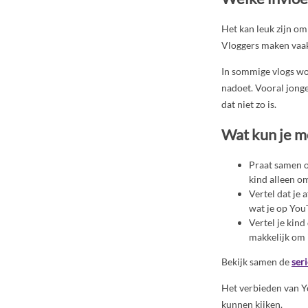
Het kan leuk zijn om
Vloggers maken vaak 
In sommige vlogs wor
nadoet. Vooral jonge
dat niet zo is.
Wat kun je m
Praat samen ov
kind alleen o
Vertel dat je 
wat je op You
Vertel je kind
makkelijk om i
Bekijk samen de
ser
Het verbieden van Y
kunnen kijken.