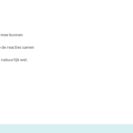
iermee kunnen
e de reacties samen
natuurlijk wel.